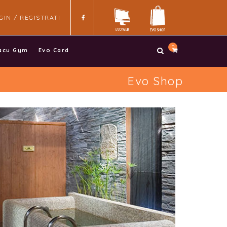
GIN / REGISTRATI
0
acu Gym
Evo Card
Evo Shop