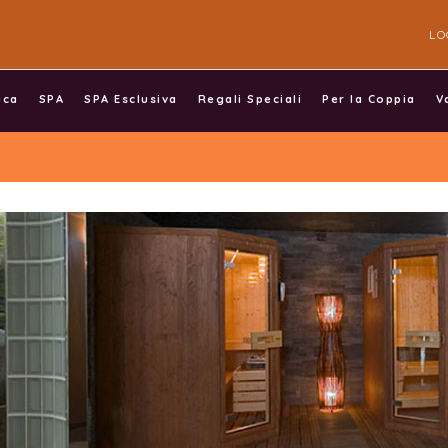
LO
ica
SPA
SPA Esclusiva
Regali Speciali
Per la Coppia
V