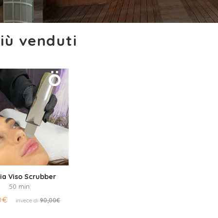
più venduti
zia Viso Scrubber
50 min.
0€
invece di
90,00€