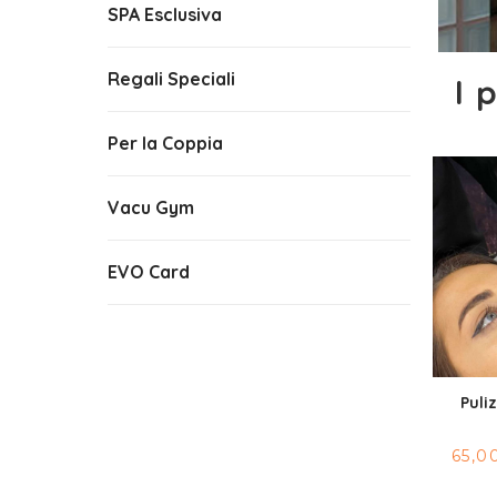
SPA Esclusiva
Regali Speciali
I 
Per la Coppia
Vacu Gym
EVO Card
Puli
65,0