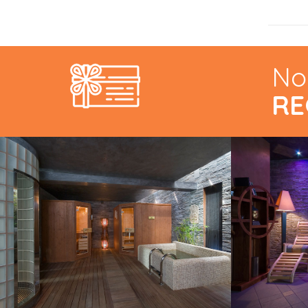
No
RE