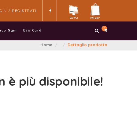
GIN / REGISTRATI
0
acu Gym
Evo Card
Home
Dettaglio prodotto
 è più disponibile!