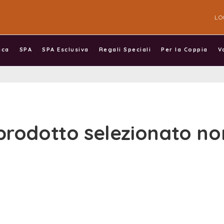
LO
ica
SPA
SPA Esclusiva
Regali Speciali
Per la Coppia
V
 prodotto selezionato non