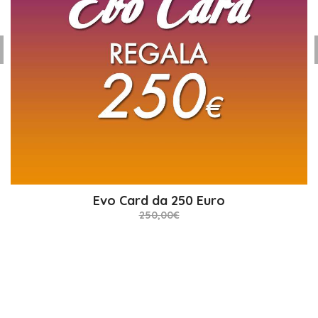
Evo Card da 1000 Euro
Evo Card da 250 Euro
1.000,00€
250,00€